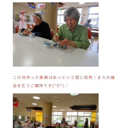
この日作った草餅はあっという間に完売！またの機
会を乞うご期待です(^O^)／