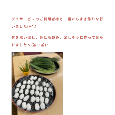
デイサービスのご利用者様と一緒にちまき作りを行
いました(^^♪
昔を思い出し、会話も弾み、楽しそうに作っておら
れましたヾ(≧▽≦)ﾉ