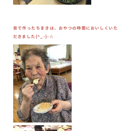
皆で作ったちまきは、おやつの時間においしくいた
だきました(^_-)-☆