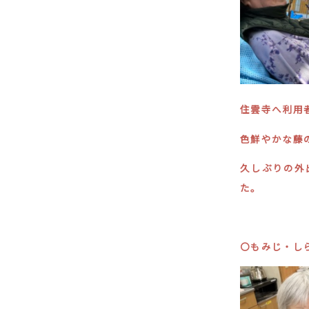
住雲寺へ利用
色鮮やかな藤
久しぶりの外
た。
〇もみじ・し