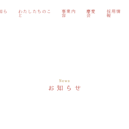
知ら
わたしたちのこ
事業内
慶愛
採用情
と
容
会
報